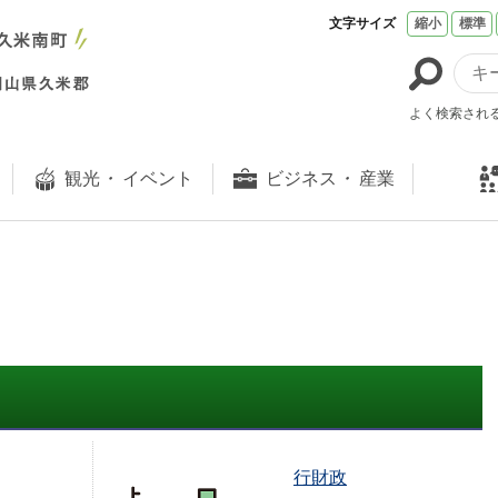
文字サイズ
縮小
標準
よく検索され
観光
・
イベント
ビジネス
・
産業
行財政