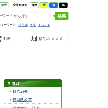
拡大
背景色変更
標準
黄
青
黒
たくさんの 笑顔と元気 久米南
るキーワード：
住民票
観光
イベント
町政
移住の
ススメ
町の紹介
行財政改革