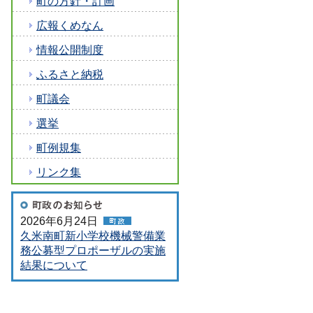
町の方針・計画
広報くめなん
情報公開制度
ふるさと納税
町議会
選挙
町例規集
リンク集
2026年6月24日
久米南町新小学校機械警備業
務公募型プロポーザルの実施
結果について