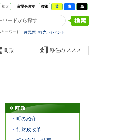
拡大
背景色変更
標準
黄
青
黒
たくさんの 笑顔と元気 久米南
るキーワード：
住民票
観光
イベント
町政
移住の
ススメ
町の紹介
行財政改革