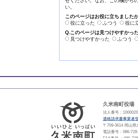
せください。なお、この欄から
い。
このページはお役に立ちました
役に立った
ふつう
役に
Q.このページは見つけやすかっ
見つけやすかった
ふつう
久米南町役場
法人番号：10000203
適格請求書事業者
〒709-3614 岡
電話番号：086-728-