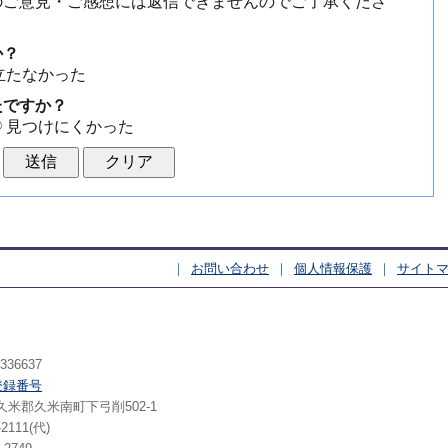
のご意見・ご感想には返信できませんのでご了承くださ
か？
立たなかった
たですか？
見つけにくかった
お問い合わせ
個人情報保護
サイト
いいひと いっぱい 久米南町（くめな
36637
登録番号
山県久米郡久米南町下弓削502-1
2111(代)