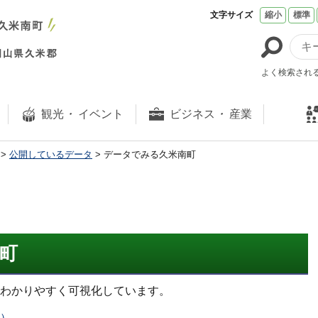
文字サイズ
縮小
標準
よく検索され
観光
・
イベント
ビジネス
・
産業
>
公開しているデータ
> データでみる久米南町
町
わかりやすく可視化しています。
）