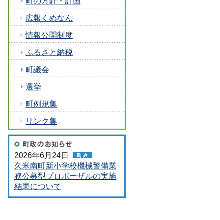
町の方針・計画
広報くめなん
情報公開制度
ふるさと納税
町議会
選挙
町例規集
リンク集
2026年6月24日
久米南町新小学校機械警備業
務公募型プロポーザルの実施
結果について