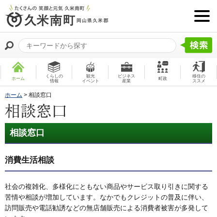
くらしの
観光
ビジネス
移住の
ホーム
町政
情報
イベント
産業
ススメ
ホーム
> 相談窓口
相談窓口
消費生活相談
社会の複雑化、多様化にともない商品やサービス取り引きに関する
苦情や相談が増加しています。なかでもクレジットの普及に伴い、
訪問販売や電話勧誘などの無店舗販売による消費者被害が多発して