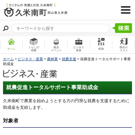
くらしの
観光
ビジネス
移住の
ホーム
町政
情報
イベント
産業
ススメ
ホーム
>
ビジネス・産業
>
農林業
>
就農支援
> 就農促進トータルサポート事業
助成金
就農促進トータルサポート事業助成金
久米南町で農業を始めようとする方の円滑な就農を支援するために
助成金を支給します。
対象者