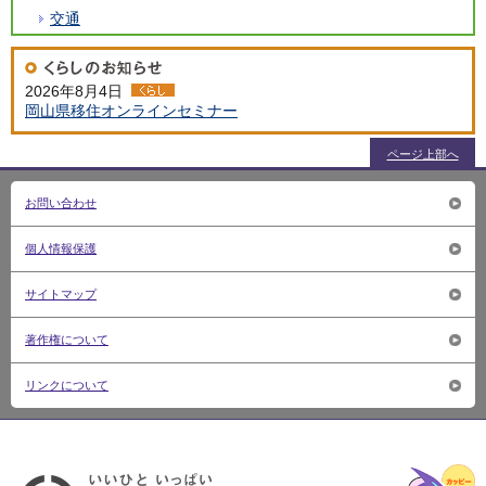
交通
2026年8月4日
岡山県移住オンラインセミナー
ページ上部へ
お問い合わせ
個人情報保護
サイトマップ
著作権について
リンクについて
いいひ