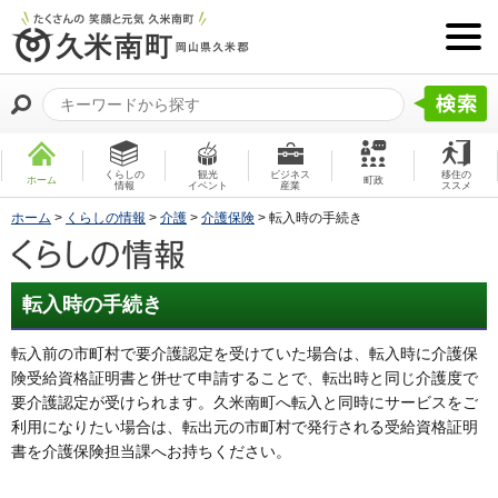
くらしの
観光
ビジネス
移住の
ホーム
町政
情報
イベント
産業
ススメ
ホーム
>
くらしの情報
>
介護
>
介護保険
> 転入時の手続き
転入時の手続き
転入前の市町村で要介護認定を受けていた場合は、転入時に介護保
険受給資格証明書と併せて申請することで、転出時と同じ介護度で
要介護認定が受けられます。久米南町へ転入と同時にサービスをご
利用になりたい場合は、転出元の市町村で発行される受給資格証明
書を介護保険担当課へお持ちください。