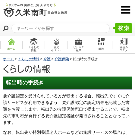
くらしの
観光
ビジネス
移住の
ホーム
町政
情報
イベント
産業
ススメ
ホーム
>
くらしの情報
>
介護
>
介護保険
> 転出時の手続き
転出時の手続き
要介護認定を受けられている方が転出する場合、転出先ですぐに介
護サービスが利用できるよう、要介護認定の認定結果を記載した書
類をお渡しします。転出先の介護保険窓口で提出することで、転出
先の市町村が発行する要介護認定者証が発行されることとなってい
ます。
なお、転出先が特別養護老人ホームなどの施設サービスの場合は、