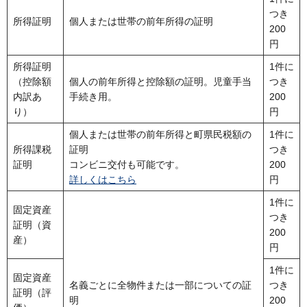
つき
所得証明
個人または世帯の前年所得の証明
200
円
所得証明
1件に
（控除額
個人の前年所得と控除額の証明。児童手当
つき
内訳あ
手続き用。
200
り）
円
個人または世帯の前年所得と町県民税額の
1件に
所得課税
証明
つき
証明
コンビニ交付も可能です。
200
詳しくはこちら
円
1件に
固定資産
つき
証明（資
200
産）
円
1件に
固定資産
名義ごとに全物件または一部についての証
つき
証明（評
明
200