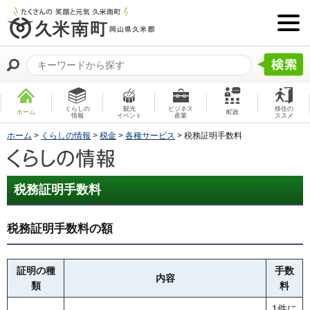
くらしの
観光
ビジネス
移住の
ホーム
町政
情報
イベント
産業
ススメ
ホーム
>
くらしの情報
>
税金
>
各種サービス
> 税務証明手数料
税務証明手数料
税務証明手数料の額
証明の種
手数
内容
類
料
1件に