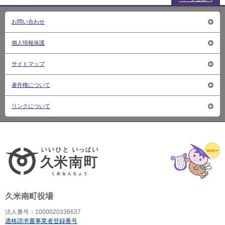
お問い合わせ
個人情報保護
サイトマップ
著作権について
リンクについて
いいひ
久米南町役場
法人番号：1000020336637
適格請求書事業者登録番号