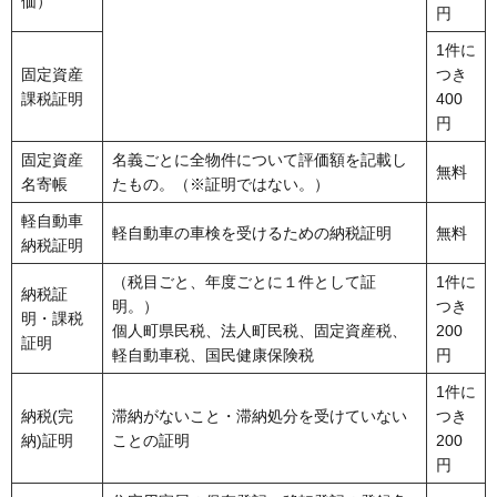
価）
円
1件に
固定資産
つき
課税証明
400
円
固定資産
名義ごとに全物件について評価額を記載し
無料
名寄帳
たもの。（※証明ではない。）
軽自動車
軽自動車の車検を受けるための納税証明
無料
納税証明
（税目ごと、年度ごとに１件として証
1件に
納税証
明。）
つき
明・課税
個人町県民税、法人町民税、固定資産税、
200
証明
軽自動車税、国民健康保険税
円
1件に
納税(完
滞納がないこと・滞納処分を受けていない
つき
納)証明
ことの証明
200
円