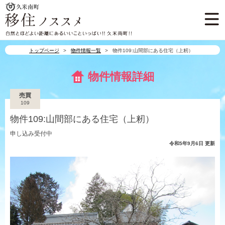
久米南町
久米南町 移住ノスス
自然とほどよい距離にあるいいこ
トップページ
物件情報一覧
物件109:山間部にある住宅（上籾）
物件情報詳細
売買
109
物件109:山間部にある住宅（上籾）
申し込み受付中
令和5年9月6日 更新