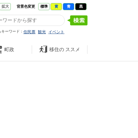
拡大
背景色変更
標準
黄
青
黒
たくさんの 笑顔と元気 久米南
るキーワード：
住民票
観光
イベント
町政
移住の
ススメ