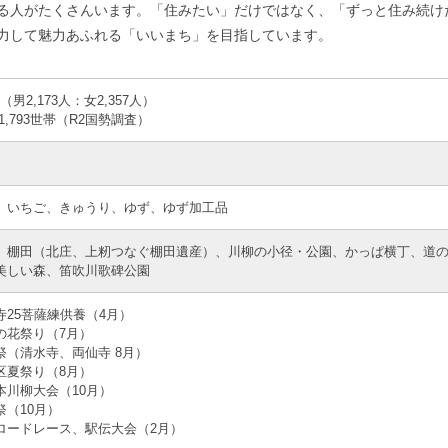
る人がたくさんいます。「住みたい」だけではなく、「ずっと住み続け
力して魅力あふれる「いいまち」を目指しています。
人（男2,173人：女2,357人）
1,793世帯（R2国勢調査）
、いちご、きゅうり、ゆず、ゆず加工品
、棚田（北庄、上籾つなぐ棚田遺産）、川柳の小径・公園、かっぱ横丁、道
美しい森、笛吹川歌碑公園
寺25菩薩練供養（4月）
の花祭り（7月）
祭（清水寺、両仙寺 8月）
区夏祭り（8月）
本川柳大会（10月）
祭（10月）
ロードレース、駅伝大会（2月）