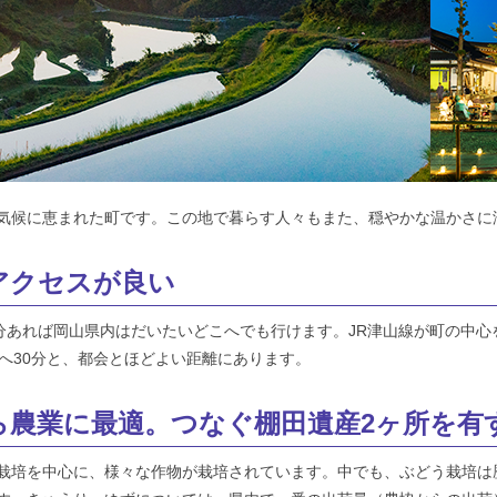
気候に恵まれた町です。この地で暮らす人々もまた、穏やかな温かさに
アクセスが良い
0分あれば岡山県内はだいたいどこへでも行けます。JR津山線が町の中心
へ30分と、都会とほどよい距離にあります。
から農業に最適。つなぐ棚田遺産2ヶ所を有
栽培を中心に、様々な作物が栽培されています。中でも、ぶどう栽培は