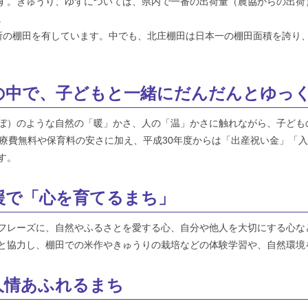
す。きゅうり、ゆずについては、県内で一番の出荷量（農協からの出荷
。
所の棚田を有しています。中でも、北庄棚田は日本一の棚田面積を誇り
援の中で、子どもと一緒にだんだんとゆっ
ぼ）のような自然の「暖」かさ、人の「温」かさに触れながら、子ども
医療費無料や保育料の安さに加え、平成30年度からは「出産祝い金」「
す。
援で「心を育てるまち」
フレーズに、自然やふるさとを愛する心、自分や他人を大切にする心な
と協力し、棚田での米作やきゅうりの栽培などの体験学習や、自然環境
人情あふれるまち