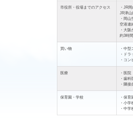
市役所・役場までのアクセス
・JR
JR津山
・岡山
空港連
・大阪
約3時
買い物
・中型
・ドラ
・コン
医療
・医院
・歯科
・隣接
保育園・学校
・保育
・小学
・中学