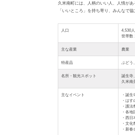
久米南町には、人柄のいい人、人情があ
「いいところ」を持ち寄り、みんなで協
人口
4,530
世帯数 
主な産業
農業
特産品
ぶどう
名所・観光スポット
誕生寺
久米南
主なイベント
・誕生
・はす
・護法
・各地
・西日
・文化
・新春