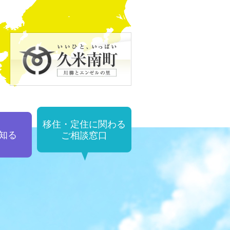
いいひと、いっぱい。 川柳と
メ
 久米南町!!
移住・定住に関わる
知る
ご相談窓口