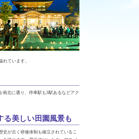
溢れています。
を南北に通り、停車駅も3駅あるなどアク
する美しい田園風景も
歴史が古く研修体制も確立されているこ