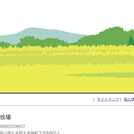
サイトマップ
個人
いっぱい 久米南町（くめなんちょう）
役場
0020336637
14 岡山県久米郡久米南町下弓削502-1