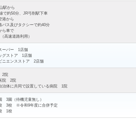
岡山駅から
線で約50分、JR弓削駅下車
空港から
絡バス及びタクシーで約40分
から車で
間（高速道路利用）
スーパー 1店舗
ッグストア 1店舗
ビニエンスストア 2店舗
 2院
医院 2院
自治体に共同で設置している病院 1院
園 3園（待機児童無し）
校 3校 ※令和9年度に合併予定
校 1校