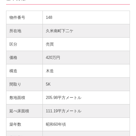
物件番号
148
所在地
久米南町下二ケ
区分
売買
価格
420万円
構造
木造
間取り
5K
敷地面積
205.98平方メートル
延べ床面積
111.19平方メートル
築年数
昭和60年頃