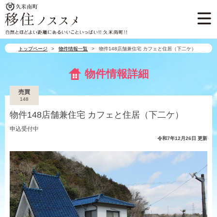
久米南町
久米南町 移住ノスス
自然とほどよい距離にあるいいこ
トップページ
物件情報一覧
物件148店舗兼住宅 カフェと住居（下二ケ）
物件情報詳細
売買
148
物件148店舗兼住宅 カフェと住居（下二ケ）
申込受付中
令和7年12月26日 更新