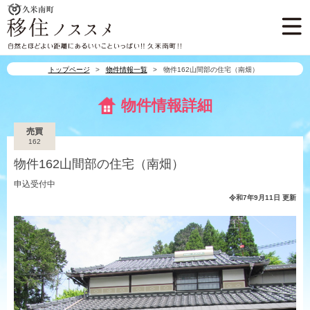
久米南町
久米南町 移住ノスス
自然とほどよい距離にあるいいこ
トップページ
物件情報一覧
物件162山間部の住宅（南畑）
物件情報詳細
売買
162
物件162山間部の住宅（南畑）
申込受付中
令和7年9月11日 更新