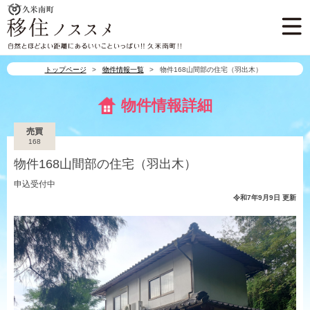
久米南町
久米南町 移住ノスス
自然とほどよい距離にあるいいこ
トップページ
物件情報一覧
物件168山間部の住宅（羽出木）
物件情報詳細
売買
168
物件168山間部の住宅（羽出木）
申込受付中
令和7年9月9日 更新