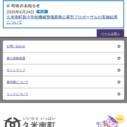
2026年6月24日
久米南町新小学校機械警備業務公募型プロポーザルの実施結果
について
ページ上部へ
お問い合わせ
個人情報保護
サイトマップ
著作権について
リンクについて
いいひ