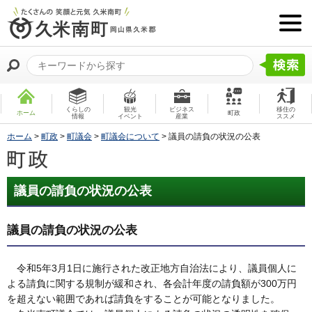
くらしの
観光
ビジネス
移住の
ホーム
町政
情報
イベント
産業
ススメ
ホーム
>
町政
>
町議会
>
町議会について
> 議員の請負の状況の公表
議員の請負の状況の公表
議員の請負の状況の公表
令和5年3月1日に施行された改正地方自治法により、議員個人に
よる請負に関する規制が緩和され、各会計年度の請負額が300万円
を超えない範囲であれば請負をすることが可能となりました。