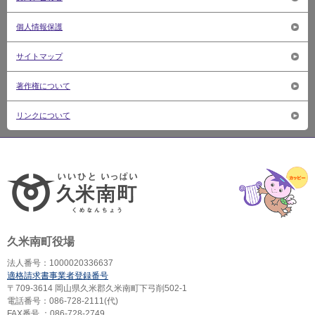
個人情報保護
サイトマップ
著作権について
リンクについて
いいひ
久米南町役場
法人番号：1000020336637
適格請求書事業者登録番号
〒709-3614 岡山県久米郡久米南町下弓削502-1
電話番号：086-728-2111(代)
FAX番号 ：086-728-2749