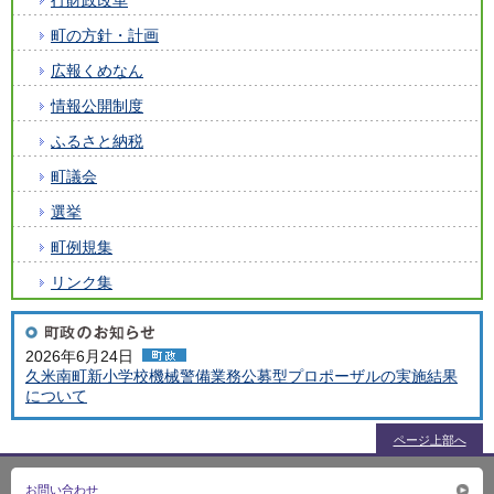
町の方針・計画
広報くめなん
情報公開制度
ふるさと納税
町議会
選挙
町例規集
リンク集
2026年6月24日
久米南町新小学校機械警備業務公募型プロポーザルの実施結果
について
ページ上部へ
お問い合わせ