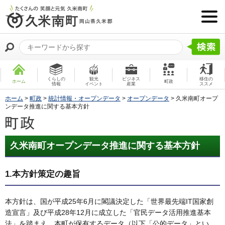
くらしの
観光
ビジネス
移住の
ホーム
町政
情報
イベント
産業
ススメ
ホーム
>
町政
>
統計情報・オープンデータ
>
オープンデータ
> 久米南町オープ
ンデータ推進に関する基本方針
久米南町オープンデータ推進に関する基本方針
1.本方針策定の趣旨
本方針は、国が平成25年6月に閣議決定した「世界最先端IT国家創
造宣言」及び平成28年12月に成立した「官民データ活用推進基本
法」を踏まえ、本町が保有するデータ（以下「公的データ」とい