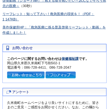
啓発動画（ショートver）：救える命を救いたい～みんなで守ろう県
北の医療～
（30秒）
リーフレット：知って下さい！救急医療の現状を！（PDF：
1,147KB）
美作保健所HP：「救急医療に係る普及啓発リーフレット・動画」を
作成しました！
お問い合わせ
このページに関するお問い合わせは
保健福祉課
です。
岡山県久米郡久米南町下弓削502-1
電話番号：086-728-4411、086-728-2047
アンケート
久米南町ホームページをより良いサイトにするために、皆さ
まのご意見・ご感想をお聞かせください。なお、この欄から