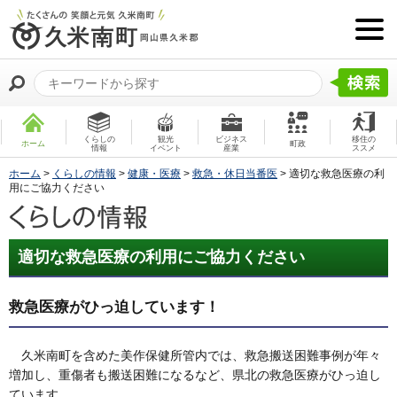
くらしの
観光
ビジネス
移住の
ホーム
町政
情報
イベント
産業
ススメ
ホーム
>
くらしの情報
>
健康・医療
>
救急・休日当番医
> 適切な救急医療の利
用にご協力ください
適切な救急医療の利用にご協力ください
救急医療がひっ迫しています！
久米南町を含めた美作保健所管内では、救急搬送困難事例が年々
増加し、重傷者も搬送困難になるなど、県北の救急医療がひっ迫し
ています。