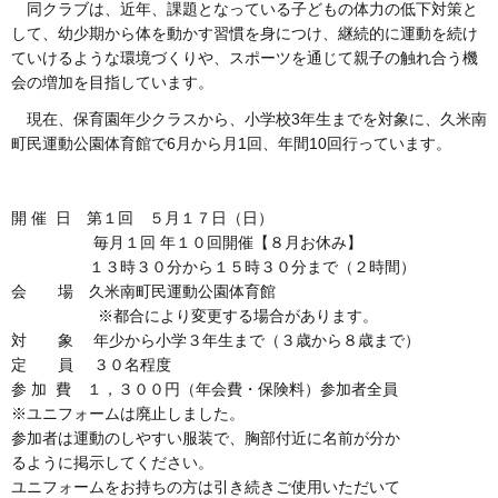
同クラブは、近年、課題となっている子どもの体力の低下対策と
して、幼少期から体を動かす習慣を身につけ、継続的に運動を続け
ていけるような環境づくりや、スポーツを通じて親子の触れ合う機
会の増加を目指しています。
現在、保育園年少クラスから、小学校3年生までを対象に、久米南
町民運動公園体育館で6月から月1回、年間10回行っています。
開 催 日 第１回 ５月１７日（日）
毎月１回 年１０回開催【８月お休み】
１３時３０分から１５時３０分まで（２時間）
会 場 久米南町民運動公園体育館
※都合により変更する場合があります。
対 象 年少から小学３年生まで（３歳から８歳まで）
定 員 ３０名程度
参 加 費 １，３００円（年会費・保険料）参加者全員
※ユニフォームは廃止しました。
参加者は運動のしやすい服装で、胸部付近に名前が分か
るように掲示してください。
ユニフォームをお持ちの方は引き続きご使用いただいて