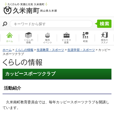
くらしの
観光
ビジネス
移住の
ホーム
町政
情報
イベント
産業
ススメ
ホーム
>
くらしの情報
>
生涯教育・スポーツ
>
生涯学習・スポーツ
> カッピー
スポーツクラブ
カッピースポーツクラブ
活動紹介
久米南町教育委員会では、毎年カッピースポーツクラブを開講し
ています。