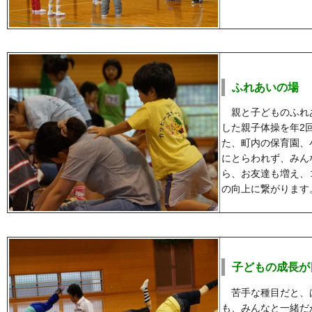
ふれあいの場
親と子どものふれ
した親子体操を年2
た、町内の保育園、
にとらわれず、みん
ら、お友達も増え、
の向上に繋がります
子どもの成長が
苦手な種目だと、
も、みんなと一緒だ