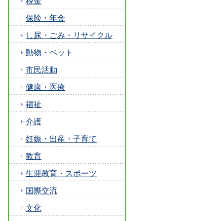
税金
保険・年金
し尿・ごみ・リサイクル
動物・ペット
市民活動
健康・医療
福祉
介護
妊娠・出産・子育て
教育
生涯教育・スポーツ
国際交流
文化