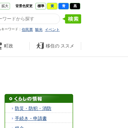
拡大
背景色変更
標準
黄
青
黒
たくさんの 笑顔と元気 久米南
るキーワード：
住民票
観光
イベント
町政
移住の
ススメ
防災・防犯・消防
手続き・申請書