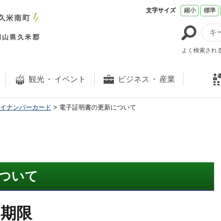
文字サイズ
縮小
標準
よく検索され
観光
・
イベント
ビジネス
・
産業
イナンバーカード
> 電子証明書の更新について
ついて
効期限