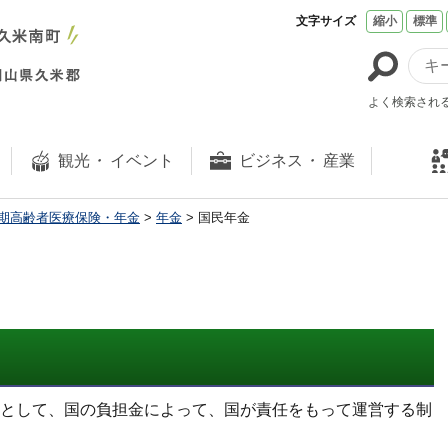
文字サイズ
縮小
標準
よく検索され
観光
・
イベント
ビジネス
・
産業
期高齢者医療保険・年金
>
年金
> 国民年金
として、国の負担金によって、国が責任をもって運営する制