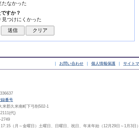
立たなかった
たですか？
見つけにくかった
お問い合わせ
個人情報保護
サイト
いいひと いっぱい 久米南町（くめな
36637
登録番号
山県久米郡久米南町下弓削502-1
2111(代)
-2749
～17:15（月～金曜日）土曜日、日曜日、祝日、年末年始（12月29日～1月3