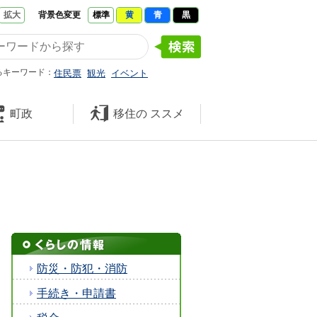
拡大
背景色変更
標準
黄
青
黒
たくさんの 笑顔と元気 久米南
るキーワード：
住民票
観光
イベント
町政
移住の
ススメ
防災・防犯・消防
手続き・申請書