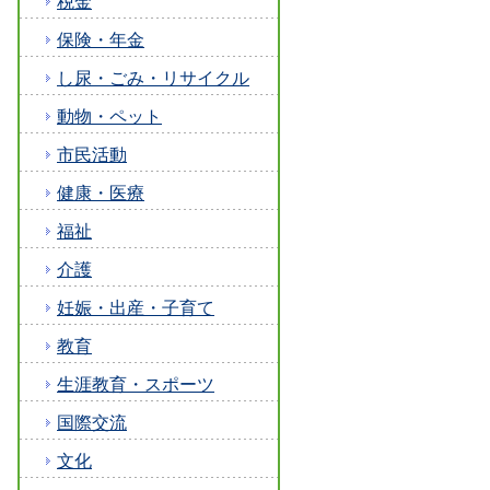
税金
保険・年金
し尿・ごみ・リサイクル
動物・ペット
市民活動
健康・医療
福祉
介護
妊娠・出産・子育て
教育
生涯教育・スポーツ
国際交流
文化