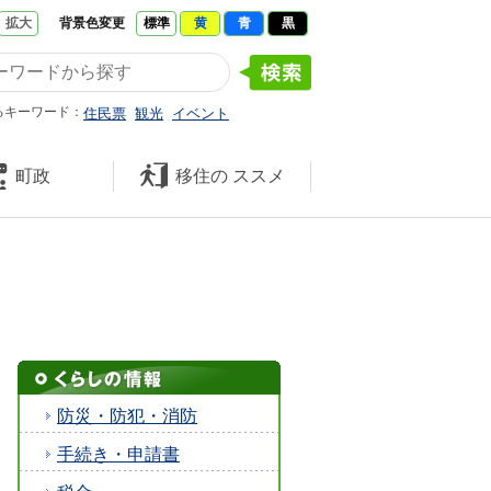
拡大
背景色変更
標準
黄
青
黒
たくさんの 笑顔と元気 久米南
るキーワード：
住民票
観光
イベント
町政
移住の
ススメ
防災・防犯・消防
手続き・申請書