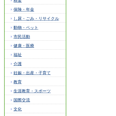
税金
保険・年金
し尿・ごみ・リサイクル
動物・ペット
市民活動
健康・医療
福祉
介護
妊娠・出産・子育て
教育
生涯教育・スポーツ
国際交流
文化