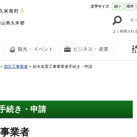
文字サイズ
縮小
標準
よく検索され
観光
・
イベント
ビジネス
・
産業
>
指定工事業者
> 給水装置工事事業者手続き・申請
手続き・申請
事業者