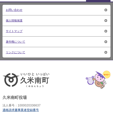
お問い合わせ
個人情報保護
サイトマップ
著作権について
リンクについて
いいひ
久米南町役場
法人番号：1000020336637
適格請求書事業者登録番号