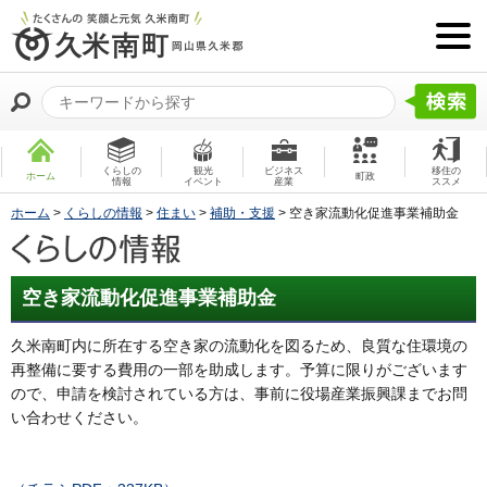
くらしの
観光
ビジネス
移住の
ホーム
町政
情報
イベント
産業
ススメ
ホーム
>
くらしの情報
>
住まい
>
補助・支援
> 空き家流動化促進事業補助金
空き家流動化促進事業補助金
久米南町内に所在する空き家の流動化を図るため、良質な住環境の
再整備に要する費用の一部を助成します。予算に限りがございます
ので、申請を検討されている方は、事前に役場産業振興課までお問
い合わせください。