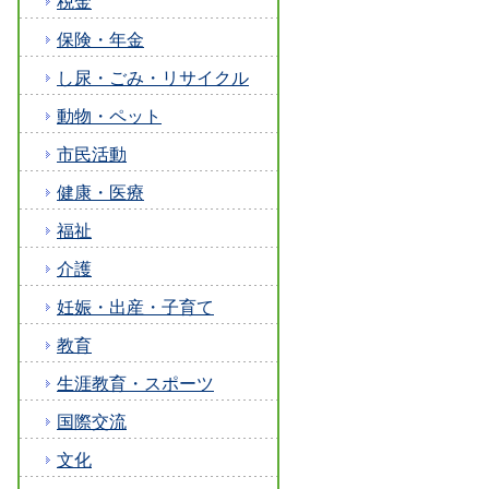
税金
保険・年金
し尿・ごみ・リサイクル
動物・ペット
市民活動
健康・医療
福祉
介護
妊娠・出産・子育て
教育
生涯教育・スポーツ
国際交流
文化