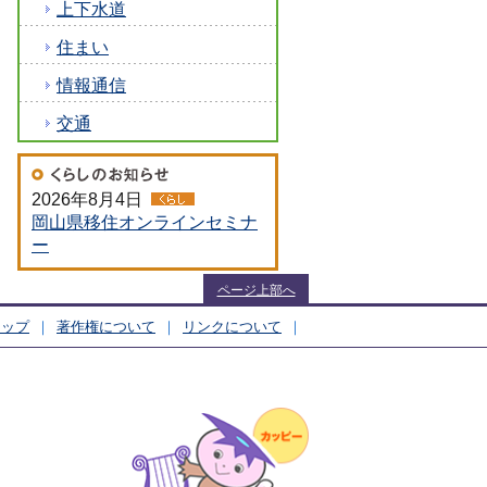
上下水道
住まい
情報通信
交通
2026年8月4日
岡山県移住オンラインセミナ
ー
ページ上部へ
マップ
著作権について
リンクについて
んちょう）