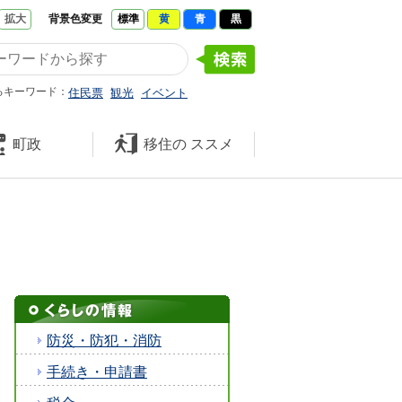
拡大
背景色変更
標準
黄
青
黒
たくさんの 笑顔と元気 久米南
るキーワード：
住民票
観光
イベント
町政
移住の
ススメ
防災・防犯・消防
手続き・申請書