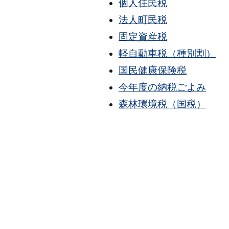
個人住民税
法人町民税
固定資産税
軽自動車税（種別割）
国民健康保険税
今年度の納税ごよみ
森林環境税（国税）