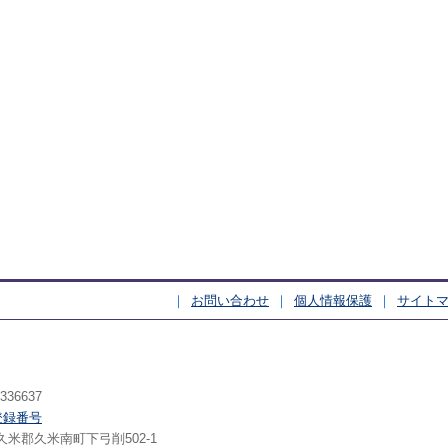
お問い合わせ
個人情報保護
サイト
いいひと いっぱい 久米南町（くめな
36637
登録番号
山県久米郡久米南町下弓削502-1